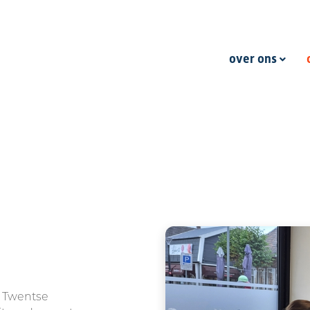
over ons
s Twentse