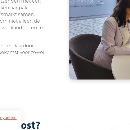
 uitzenden met een
kken aanpak
dsmarkt samen.
 om niet alleen de
 van kandidaten te
wente. Daardoor
oekomst voor zowel
acybeleid
rs Oost?